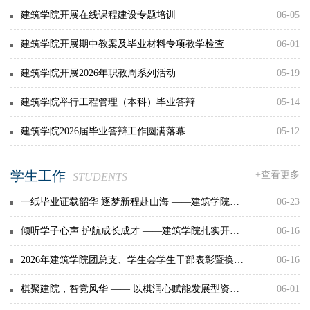
建筑学院开展在线课程建设专题培训
06-05
建筑学院开展期中教案及毕业材料专项教学检查
06-01
建筑学院开展2026年职教周系列活动
05-19
建筑学院举行工程管理（本科）毕业答辩
05-14
建筑学院2026届毕业答辩工作圆满落幕
05-12
学生工作
+查看更多
STUDENTS
一纸毕业证载韶华 逐梦新程赴山海 ——建筑学院2026届毕业生圆满毕业离校
06-23
倾听学子心声 护航成长成才 ——建筑学院扎实开展“院长听你说”一站式社区活动
06-16
2026年建筑学院团总支、学生会学生干部表彰暨换届竞选大会顺利开展
06-16
棋聚建院，智竞风华 —— 以棋润心赋能发展型资助育人
06-01