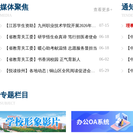
媒体聚焦
通
查看更多+
MEDIA
TEND
07-15
【江苏学生资助】九州职业技术学院开展2026年资助诚信主题教育系列活动
理事
06-18
【省教育关工委】研学悟生命真谛 笃行担医者使命
【
06-18
【省教育关工委】暖心助考献温情 志愿服务显担当
【
06-02
【省教育关工委】书香润校园 正气育新人
【
05-29
【悦读徐州】各地动态 | 铜山区全民阅读促进会举办“百步芳草”名家阅读进校园分享活动
【
专题栏目
SUBJECT