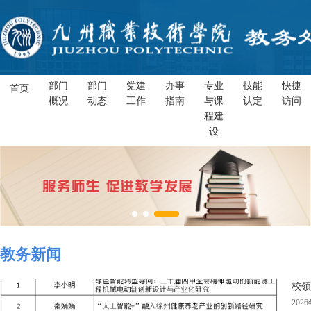
部门
部门
党建
办事
专业
技能
快捷
首页
概况
动态
工作
指南
与课
认定
访问
程建
设
教务新闻
校领