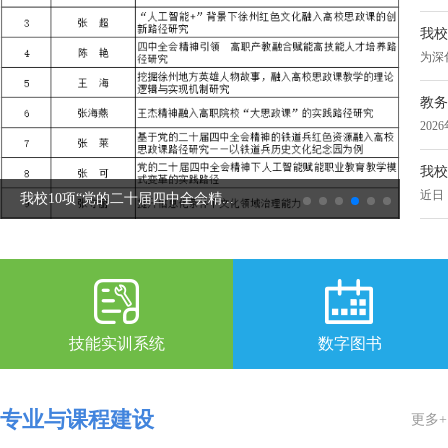
我校
教务
我校
我校10项“党的二十届四中全会精...
我校
技能实训系统
数字图书
专业与课程建设
更多+