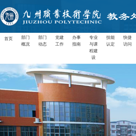
部门
部门
党建
办事
专业
技能
快捷
首页
概况
动态
工作
指南
与课
认定
访问
程建
设