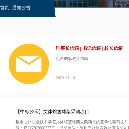
首页
通知公告
理事长信箱 | 书记信箱 | 校长信箱
点击图标进入信箱
2022-01-10
【中标公示】文体馆篮球架采购项目
根据九州职业技术学院文体馆篮球架采购项目的竞争性磋商文件
号：JZCG202600227三、成交单位：徐州尚冠体育器材有