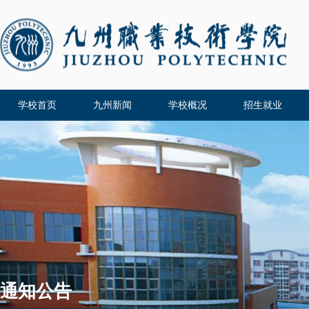
学校首页
九州新闻
学校概况
招生就业
通知公告