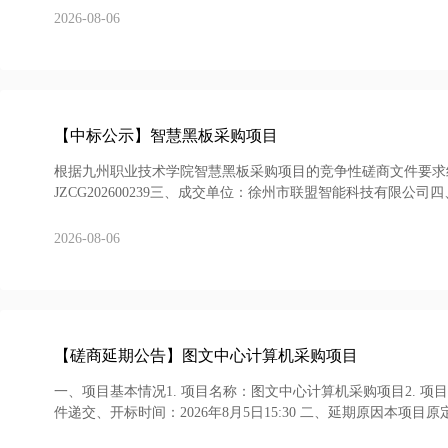
2026-08-06
【中标公示】智慧黑板采购项目
根据九州职业技术学院智慧黑板采购项目的竞争性磋商文件要求
JZCG202600239三、成交单位：徐州市联盟智能科技有限
业技术学院招投标办公室提出质疑，逾期将不再受理（电话：0516-83432
2026-08-06
【磋商延期公告】图文中心计算机采购项目
一、项目基本情况1. 项目名称：图文中心计算机采购项目2. 项目编号：JZ
件递交、开标时间：2026年8月5日15:30 二、延期原因本项
争、保障采购工作顺利开展，经我校招标办公室研究，决定延长本