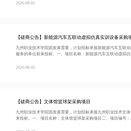
2026-08-05
【磋商公告】新能源汽车五联动虚拟仿真实训设备采购
九州职业技术学院因发展需要，计划招标承接新能源汽车五联动
服务的单位前来投标。一、项目名称：新能源汽车五联动虚拟仿真实训
需求：新能源汽车五联动教学虚拟仿真实训设备1套，具体要求
性磋商，允许二次报价。四、投标人...
2026-08-05
【磋商公告】文体馆篮球架采购项目
九州职业技术学院因发展需要，计划招标承接九州职业技术文体
来投标。一、项目名称：文体馆篮球架采购项目二、项目编号：JZC
件完善项目，主要为文体馆篮球场进行原篮球架拆除，及更换智
全套设备，含运输、安装、调试、验收...