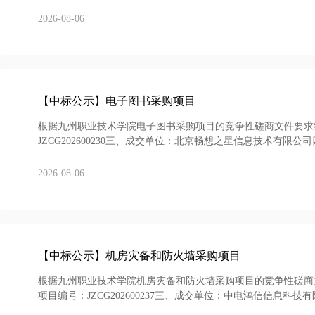
与运维响应效率，现计划通过竞争性磋商方式，招聘具备专业技术
2026-08-06
【中标公示】电子图书采购项目
根据九州职业技术学院电子图书采购项目的竞争性磋商文件要求
JZCG202600230三、成交单位：北京畅想之星信息技术
技术学院招投标办公室提出质疑，逾期将不再受理（电话：0516-834322
2026-08-06
【中标公示】机房灾备和防火墙采购项目
根据九州职业技术学院机房灾备和防火墙采购项目的竞争性磋商
项目编号：JZCG202600237三、成交单位：中电鸿信信息
向九州职业技术学院招投标办公室提出质疑，逾期将不再受理（电话：0516