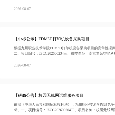
面形式向九州职业技术学院招投标办公室提出质疑，逾期将不再受理（电话
2026-08-07
【中标公示】FDM3D打印机设备采购项目
根据九州职业技术学院FDM3D打印机设备采购项目的竞争性磋
二、项目编号：JZCG202600234三、成交单位：南京复荣
形式向九州职业技术学院招投标办公室提出质疑，逾期将不再受理（电话：05
2026-08-07
【磋商公告】校园无线网运维服务项目
依据《中华人民共和国招标投标法》，九州职业技术学院以竞争
标。一、项目编号：JZCG202600204二、项目名称：校