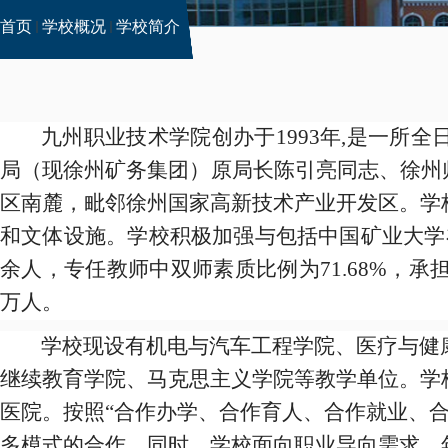
首页
学校概况
学校简介
九州职业技术学院创办于
1993
年
,
是一所全
局（现徐州矿务集团）原局长陈引亮同志、徐州
区南麓，毗邻徐州国家高新技术产业开发区。学
和文体设施。学校积极加强与包括中国矿业大学
余人，专任教师中双师素质比例为
71.68%
，承
万人。
学校现设有机电与汽车工程学院、
医疗与健
继续教育学院、马克思主义学院等教学单位。
学
医院。
按照
“
合作办学、合作育人、合作就业、
多模式的合作。同时，学校面向职业导向需求，