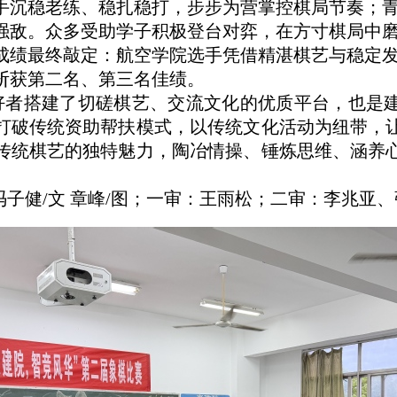
手沉稳老练、稳扎稳打，步步为营掌控棋局节奏；
强敌。众多受助学子积极登台对弈，在方寸棋局中
成绩最终敲定：航空学院选手凭借精湛棋艺与稳定
斩获第二名、第三名佳绩。
好者搭建了切
磋棋艺、交流文化的优质平台，也是
打破传统资助帮扶模式，以传统文化活动为纽带，
传统棋艺的独特魅力，陶冶情操、锤炼思维、涵养
冯子健
/
文 章峰
/
图；一审：
王雨松
；二审：李兆亚、