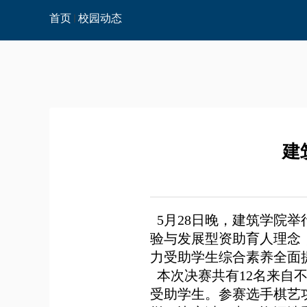
首页
校园动态
建
5
月
28
日晚，建筑学院举
验与发展型资助育人理念
力受助学生综合素养全面
本次决赛共有12名来自
受助学生。参赛选手棋艺