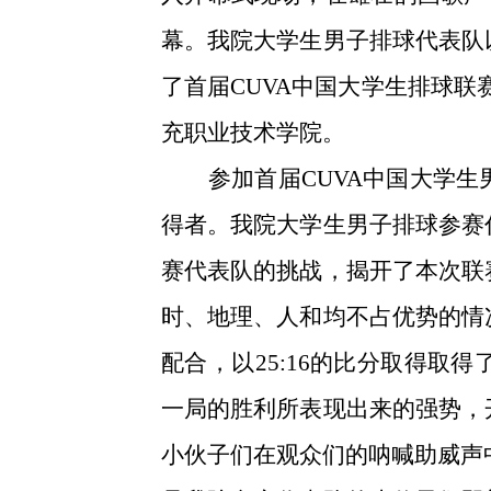
幕。我院大学生男子排球代表队
了首届CUVA中国大学生排球
充职业技术学院。
参加首届
CUVA中国大学
得者。我院大学生男子排球参赛
赛代表队的挑战，揭开了本次联
时、地理、人和均不占优势的情
配合，以
25:16的比分取得
一局的胜利所表现出来的强势，
小伙子们在观众们的呐喊助威声