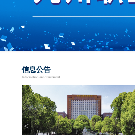
信息公告
Information announcement
<