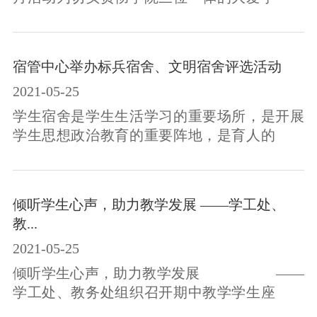
理工作机制和三全育人理念，规范学生日常行
为，养成良好的生活习惯，培育优良的班风、
学风，结合学院期中教学检查工作的开展，院
宿管中心举办标兵宿舍、文明宿舍评选活动
学生工作处在全院开展班风、学风建设暨5-6月
2021-05-25
主题教育月活动。在学工处的组织下，各系
（院）结合学工处发布班风、学风主题教育活
学生宿舍是学生生活学习的重要场所，是开展
动通知和主题班会材料，针对不同年级学生所
学生思想政治教育的重要阵地，是育人的主要
处阶段及学生特点的不同，制定出适合本班
课堂。为了培养学生良好的学习生活习惯，创
学...
设卫生、文明、整洁的宿舍生活环境，根据
《九州职业技术学院学生宿舍安全卫生检查办
倾听学生心声，助力教学发展 ——学工处、
法》，学工处宿管中心本学期举办了为期一个
教...
月的学生标兵宿舍、文明宿舍的评选活动。通
2021-05-25
知下发后，各系（院）积极响应，共申报215间
符合评选条件的宿舍进行参评。宿管中心组织
倾听学生心声，助力教学发展 ——
宿管会学生及各系院辅导员老师组成检查小
学工处、教务处组织召开期中教学学生座谈会
组...
为深入贯彻落实党史学习教育工作部署，切实