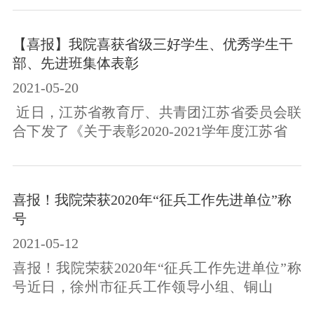
为师生群众办实事解难题，2021年5月21日下午
14点30分，学工处、教务处在主楼913会议室组
​【喜报】我院喜获省级三好学生、优秀学生干
织开展了2020-2021学年度第二学期学生期中座
部、先进班集体表彰
谈会。学工处处长朱存各、教务处处长张臻、
2021-05-20
学工处副...
近日，江苏省教育厅、共青团江苏省委员会联
合下发了《关于表彰2020-2021学年度江苏省普
通高校省级三好学生、优秀学生干部和先进班
集体的通知》，我院医疗与健康学院护理19-10
班荣获江苏省省级先进班集体，社会公共服务
喜报！我院荣获2020年“征兵工作先进单位”称
系张玲和医疗与健康学院冯雨露荣获江苏省省
号
级三好学生，机电与汽车工程学院刘欣彤、社
2021-05-12
会公共服务系钟思婕和医疗与健康学院周思佳
荣获江苏省省级优秀学生干部。本次受表彰的
喜报！我院荣获2020年“征兵工作先进单位”称
我院省三好学生、优秀学生干部和省...
号近日，徐州市征兵工作领导小组、铜山区征
兵工作领导小组分别下发《表彰2020年度征兵