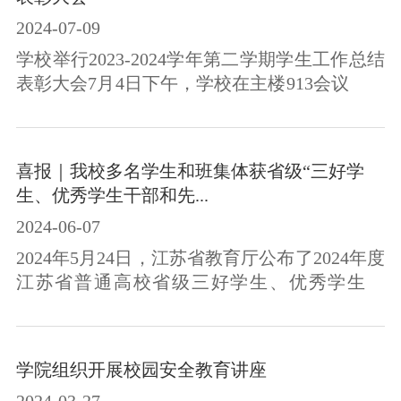
党委副书记张超出席会议，校就业工作领导小
2024-07-09
组主要成员、学工处就业工作负责人、各二级
学院院长、学生工作副院长、就业专项辅导员
学校举行2023-2024学年第二学期学生工作总结
及2025届毕业班辅导员参加会议。会上，学
表彰大会7月4日下午，学校在主楼913会议室举
工...
行2023-2024学年第二学期学生工作总结表彰大
会。校长朱开永、党委副书记、纪委书记张超
出席会议，学生工作处有关负责人、各二级学
喜报｜我校多名学生和班集体获省级“三好学
院学生工作负责人、全体专兼职辅导员参加会
生、优秀学生干部和先...
议。会议由学工处处长朱炳丞主持。会上，朱
2024-06-07
处长宣读了《关于表彰2023-2024学年第二学期
学生工作先进集体的决定》，对本学期学生工
2024年5月24日，江苏省教育厅公布了2024年度
作表现优异的二级学院进行了表彰并颁发...
江苏省普通高校省级三好学生、优秀学生干
部、优秀毕业生和先进班集体名单。我校成天
豪等6名同学荣获省级“优秀学生干部”荣誉称
号，钱文雪等4名同学荣获省级“三好学生”荣誉
学院组织开展校园安全教育讲座
称号，护理22-3班等2个班级荣获省级“先进班