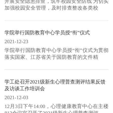
开展安全隐患排查，筑牢校园安全防线 为切实
部队服役期间，工作认真，政治立场坚定，在
加强校园安全管理，及时排查整改各类校园安
某次值班过程中抓获违规拍照人员，在后续...
全隐患，牢固树立“安全第一，预防为主”的思
想，维护校园安全稳定，按照学生工作处安全
教育主题教育活动的统一部署，各系（院）从
学院举行国防教育中心学员授“衔”仪式
开学至今，集中开展全院范围拉网式安全检
2021-12-23
查，有效防范化解安全风险，坚决遏制各类安
全事故，牢牢守住安全稳定底线。开学初，根
学院举行国防教育中心学员授“衔”仪式为贯彻
据安全文明主题活动月的要求，学工处对全院
落实国家、江苏省关于国防教育的文件精神，
学生日常管理中的安全工作进行了全面...
增强学生国防意识，提升武装工作质量，弘扬
爱国主义和革命英雄主义，2021年12月22日，
学院在主南二楼报告厅隆重举行国防教育中心
学工处召开2021级新生心理普查测评结果反馈
第二届学员授“衔”仪式，仪式由学工处组织。
及访谈工作培训会
党委副书记、纪委书记张超，党委委员、党委
2021-12-03
学工部部长（学工处处长）、人武部部长朱存
各出席仪式。学工处有关负责同志及国防教育
12月3日下午14:00，心理健康教育中心在主楼
中心全体学员共计90余人参加仪式。授衔...