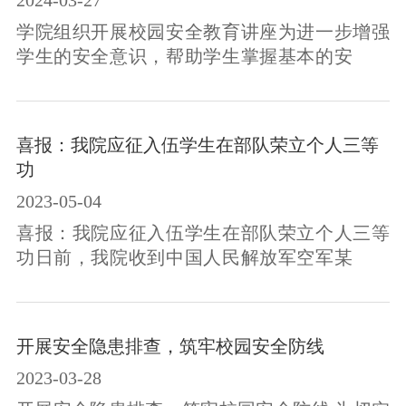
2024-03-27
集体”荣誉称号。据悉，本次省级先进个人、先
进集体表彰旨在为全面贯彻党的教育方针，落
学院组织开展校园安全教育讲座为进一步增强
实立德树人根本任务，充分发挥榜样引领作
学生的安全意识，帮助学生掌握基本的安全知
用。自评选工作开展以来，我校通过层层...
识和技能，切实 筑牢保障学生身心健康发展的
安全防线，助力九州学子顺利平安地度过大学
生活，3月27日下午，在徐州市公安局、徐州市
喜报：我院应征入伍学生在部队荣立个人三等
公安局内保支队大队长的全力支持下，学工处
功
和总务处联合举办校园安全防范知识讲座。学
2023-05-04
工处处长朱炳丞参加，学工处副处长王洁主
持。为确保本次讲座有内容、有警示、有效
喜报：我院应征入伍学生在部队荣立个人三等
果，学院特邀具有丰富经验的徐州市公安局内
功日前，我院收到中国人民解放军空军某部发
保...
来的喜报，我院王宇航同学因工作成绩突出，
在部队荣立个人三等功，是我院入伍学生首次
在部队获此殊荣。王宇航同学是我院经济与管
开展安全隐患排查，筑牢校园安全防线
理系电子商务17-2班学生生，徐州铜山区人。
2023-03-28
该生于2019年9月份积极响应国家号召，踊跃参
军入伍，服役于中国人民解放军空军某部。在