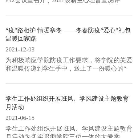
812会议室召开了2021级新生心理普查测评结果
反馈及访谈工作培训会，专兼职新生辅导员老
师参加了此次培训。11月7日至14日，学工处心
理中心面向2021级学生开展了心理普查，通过
“疫”路相护 情暖寒冬 ——冬春防疫“爱心”礼包
班级集中测试和自由测试的形式，目前共有
温暖回家路
3153名同学参加并完成了此次心理普。此次培
2021-12-03
训由学生处任镔副处长主持，他在会议上强调
了学生心理健康教育工作的重要性及当前面临
为积极响应学院防疫工作要求，将学院的关爱
的严峻形势，同时指出新生心理普查是了解
和温暖传递到学生手中，送上了一份暖心的“防
学...
护屏障”，为共同抗疫注入了温度。11月28日，
学生资助管理中心，推出“‘疫’路相护——情暖
寒冬”预防冬季流感和疫情爱心礼包派送活动。
学生工作处组织开展班风、学风建设主题教育
疫情就是命令，防控就是责任。为快速阻断疫
月活动
情传播链，有效阻止疫情在我院发生，保障师
2021-06-15
生生命安全和身体健康，高度重视此次防疫，
各系（院）积极响应，全院上下万众一心，共
学生工作处组织开展班风、学风建设主题教育
克时艰。多方力量联防联控，形成了...
月活动为切实贯彻学院三位一体的大爱学生管