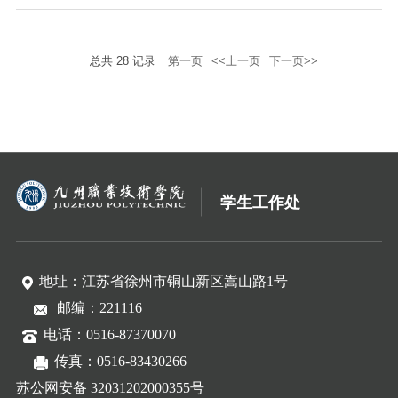
工作先进单位和先进个人》的文件，对全市、
全区2020年度征兵工作先进单位和个人进行通
报表彰。我院分别荣获徐州市“征兵工作先进单
总共
28
记录
第一页
<<上一页
下一页>>
位”，铜山区“征兵工作先进单位”，学工处军事
教育管理科丁朋老师荣获徐州市“征兵工作先进
个人”。 学院历来高度重视大学生征兵工作，
认真贯彻落实上级有关征兵...
学生工作处
地址：江苏省徐州市铜山新区嵩山路1号
邮编：221116
电话：0516-87370070
传真：0516-83430266
苏公网安备 32031202000355号