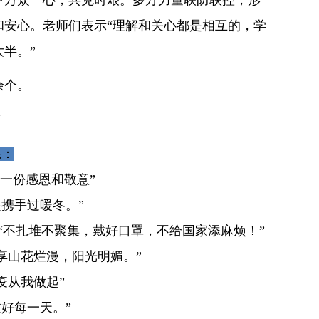
下万众一心，共克时艰。多方力量联防联控，形
和安心。老师们表示“理解和关心都是相互的，学
半。”
余个。
言
系：
一份感恩和敬意”
携手过暖冬。”
“不扎堆不聚集，戴好口罩，不给国家添麻烦！”
享山花烂漫，阳光明媚。”
疫从我做起”
好每一天。”