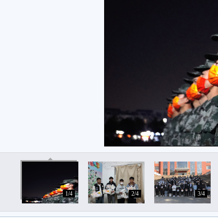
1/4
2/4
3/4