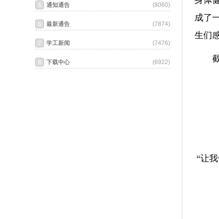
身体
成了
生们
“让