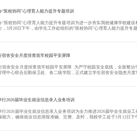
中午1...
办“医校协同”心理育人能力提升专题培训
办“医校协同”心理育人能力提升专题培训为进一步夯实我校健康学校建设
力，3月20日下午，由学生工作处组织的“医校协同”心理育人能力提升专题
本次培训特邀东方人民医院精神科主任王佳佳副主任医师担任主讲，学工
体辅导员及心理健康教育中心教师共同参与。培训伊始，朱处长作动员讲
推进...
行宿舍安全月度排查筑牢校园平安屏障
行宿舍安全月度排查筑牢校园平安屏障 为严守校园安全底线，全面整治
管理中心联合后勤保卫处、各二级学院，正式建立学生宿舍安全隐患月度
迈向制度化、规范化、长效化。3月18日，本学期首轮宿舍安全联合排查
，聚焦消防安全、用电规范、违禁物品、控烟落实四大核心维度，重点排
.
举行2026届毕业生就业信息录入业务培训
举行2026届毕业生就业信息录入业务培训为全力推进2026届毕业生就业
操能力，确保就业信息填报准确、完整、及时，我校学工处于3月12日下午
入业务专项培训。学工处副处长胡伟、2026届毕业生专兼职辅导员、各
作人员参加本次培训。本次培训由医疗与健康学院辅导员董晶晶老师主讲
与多年就...