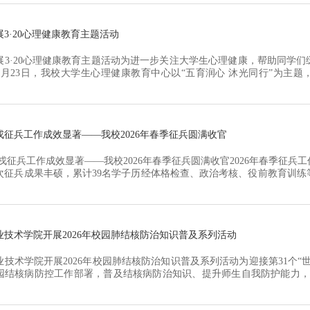
了...
3·20心理健康教育主题活动
展3·20心理健康教育主题活动为进一步关注大学生心理健康，帮助同学
3月23日，我校大学生心理健康教育中心以“五育润心 沐光同行”为主
工作坊活动。本次活动以手工制作为主要形式，设置扭扭棒、拼豆、毛毡戳
，让学生们在动手创作中解锁心灵松弛感，与负面情绪说再见。活动现场
美，学生...
戎征兵工作成效显著——我校2026年春季征兵圆满收官
戎征兵工作成效显著——我校2026年春季征兵圆满收官2026年春季征兵
次征兵成果丰硕，累计39名学子历经体格检查、政治考核、役前教育训练
以青春之姿奔赴军营、报效祖国，为国防和军队现代化建设注入强劲九州
州市铜山区光荣启程，34名学子从各地户籍地顺利圆梦，入伍群体中多数
心系...
业技术学院开展2026年校园肺结核防治知识普及系列活动
业技术学院开展2026年校园肺结核防治知识普及系列活动为迎接第31个“
园结核病防控工作部署，普及结核病防治知识、提升师生自我防护能力，3
中心开展2026年校园肺结核防治知识普及系列活动，以“全面行动，全力
全力营造健康安全的校园环境。本次活动同步开展现场知识互动与专家科