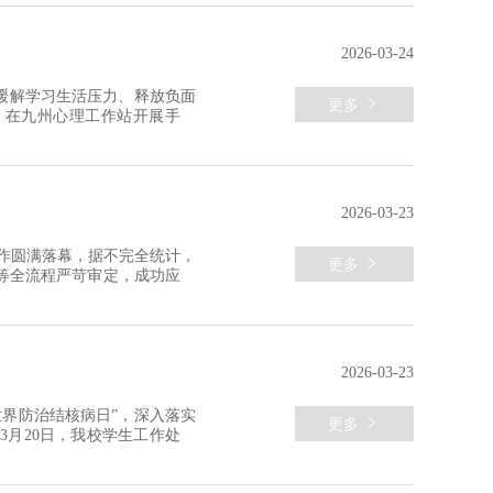
2026-03-24
们缓解学习生活压力、释放负面

更多
题，在九州心理工作站开展手工
戳乐等趣味项目，吸引众多学
温馨轻松，无需复杂技巧、不
2026-03-23
工作圆满落幕，据不完全统计，

更多
等全流程严苛审定，成功应征
力量。其中，5名学子从学校
为应届及往届毕业生，彰显了
2026-03-23
世界防治结核病日”，深入落实

更多
月20日，我校学生工作处日
投入，全民参与，终结结核”为
普讲座两大板块，覆盖全体在