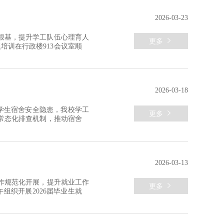
2026-03-23
根基，提升学工队伍心理育人

更多
培训在行政楼913会议室顺利
处处长朱炳丞、各学院学工院
话。他强调，加强学生心理健
2026-03-18
学生宿舍安全隐患，我校学工

更多
常态化排查机制，推动宿舍安
全面启动。检查专班深入各学
查违规使用大功率电器、私拉
2026-03-13
工作规范化开展，提升就业工作

更多
组织开展2026届毕业生就业
二级学院就业专项辅导员及就业
。董老师结合医疗与健康学院