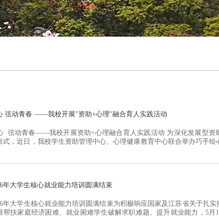
心 弦动青春 ——我校开展"资助+心理"融合育人实践活动
心 弦动青春——我校开展资助+心理融合育人实践活动 为深化发展型资
形式，近日，我校学生资助管理中心、心理健康教育中心联合举办巧手绘心
，引导受助学生在动手实践中缓解压力、锤炼品格、收获成长。活动现场
彩绘技巧，并为同学们发放琴身、颜料、装饰材料等物资。同学们从零开
026年大学生核心就业能力培训圆满结束
026年大学生核心就业能力培训圆满结束为积极响应国家及江苏省关于扎
准帮扶家庭经济困难、就业困难学生破解求职难题、提升就业能力，5月1