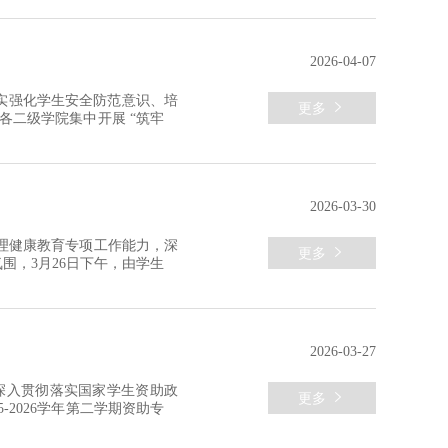
医科大学生命科学院党委副书
2026-04-07
实强化学生安全防范意识、培

更多
各二级学院集中开展 “筑牢安
生，覆盖范围广、参与人数多，
二级学院结合自身特色精心组
2026-03-30
理健康教育专项工作能力，深

更多
围，3月26日下午，由学生工
育活动中心顺利举行。本次读
容，由心理中心朱永芳老师带
2026-03-27
深入贯彻落实国家学生资助政

更多
5-2026学年第二学期资助专项
作重点任务，学生工作处相关
回顾了上学期资助工作开展情