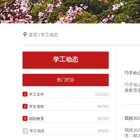

首页
学工动态
学工动态
巧手绘
热门栏目
巧手绘
康教育
坊活动
构造与
组...
我校2
我校2
求，精