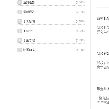
大学生
荐，共
培训内容
我校扎
我校扎
强化学
全与文
育、实
间，学工
我校在2
我校在
育学会
作案例
能力提
院校；机
聚焦技
聚焦技
养与实
《焦点