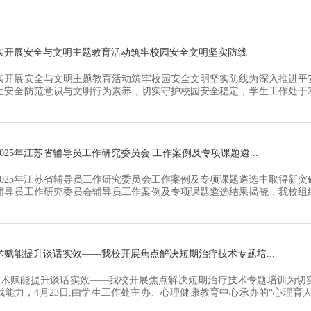
就业指导服务中心成功举办2026年大学生核心就业能力培训班。经各二
200名2027届毕业生参训。本次培训为期三天，课程体系完善、内容充实
涵盖自我管理...
实开展安全与文明主题教育活动筑牢校园安全文明坚实防线
实开展安全与文明主题教育活动筑牢校园安全文明坚实防线为深入推进平
生安全防范意识与文明行为素养，切实守护校园安全稳定，学生工作处于20
明主题教育系列活动。各二级学院高度重视、精心部署、全域落实，围绕
践育人等核心任务扎实推进各项工作，校园安全防线持续加固，文明育
处紧扣“筑...
025年江苏省辅导员工作研究委员会 工作案例及专项课题遴...
2025年江苏省辅导员工作研究委员会工作案例及专项课题遴选中取得新突破
辅导员工作研究委员会辅导员工作案例及专项课题遴选结果揭晓，我校组织
均成功入选并取得新的突破：学工处资助中心王琦瑶老师申报的《大数据
升研究——以江苏省为例》课题获批重点课题立项,为全省 30 项重点立
电与汽车...
术赋能提升谈话实效——我校开展焦点解决短期治疗技术专题培...
术赋能提升谈话实效——我校开展焦点解决短期治疗技术专题培训为切
战能力，4月23日,由学生工作处主办、心理健康教育中心承办的“心理育
解决短期心理治疗技术在谈心谈话中的应用》专题培训在主南二顺利举行