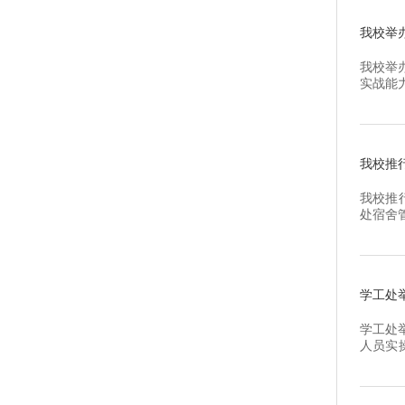
校师生。
我校举
我校举
实战能
举行。
长、全
康服务是
我校推
我校推
处宿舍
全管理
生宿舍
乱接电..
学工处
学工处
人员实
信息录
中心工
专业特点