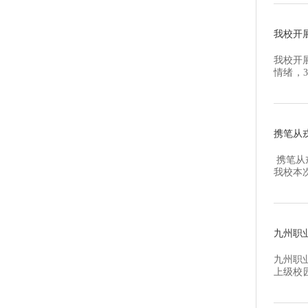
况，肯定
我校开展
我校开
情绪，
DIY
生参与
必追求完
携笔从
携笔从
我校本
入伍，
驻地徐
我校学子
九州职
九州职
上级校
常管理
主题，