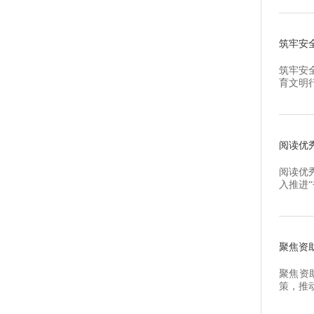
士，北
记郑鹏担.
筑牢安全
筑牢安
育文明
全防线
有效传
织，形成
阅读优
阅读优
入推进
作处主
书会作
领，来自
聚焦资
聚焦资
策，推动
研讨会
负责人