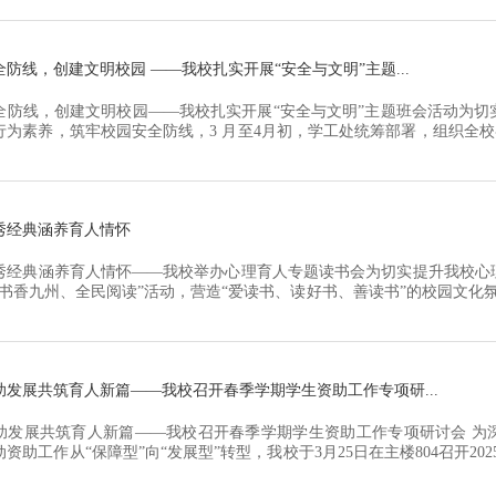
师大博士研究生、徐州医科大学附属医院心理门诊临床心理咨询师、徐州
..
防线，创建文明校园 ——我校扎实开展“安全与文明”主题...
全防线，创建文明校园——我校扎实开展“安全与文明”主题班会活动为切
行为素养，筑牢校园安全防线，3 月至4月初，学工处统筹部署，组织全校
，创建文明校园”主题班会活动。活动覆盖140余个班级、6000余名在校
递安全理念、涵养文明素养，圆满实现预期教育目标。活动开展期间，各
多院...
秀经典涵养育人情怀
秀经典涵养育人情怀——我校举办心理育人专题读书会为切实提升我校心
“书香九州、全民阅读”活动，营造“爱读书、读好书、善读书”的校园文化氛
办、心理健康教育中心承办的《要有光》专题读书会在大学生心理健康教
为我校本学期心理健康教育专项能力提升计划“人文滋养”模块的重要内
各学...
助发展共筑育人新篇——我校召开春季学期学生资助工作专项研...
助发展共筑育人新篇——我校召开春季学期学生资助工作专项研讨会 为
资助工作从“保障型”向“发展型”转型，我校于3月25日在主楼804召开202
，会议总结上学期资助工作成效，分析当前工作难点，部署本学期资助工
、各二级学院专项辅导员参加会议。会上，学生工作处胡伟副处长首先