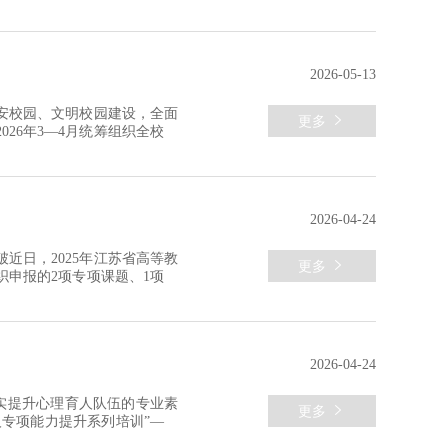
级学院严格组织、择优遴选推
紧凑，聚焦学生求职核心需求.
2026-05-13
安校园、文明校园建设，全面

更多
26年3—4月统筹组织全校安
安全教育、隐患排查、文明培
人氛围愈发浓厚。活动开展期
2026-04-24
近日，2025年江苏省高等教

更多
申报的2项专项课题、1项工
背景下民办高职院校精准资助
项课题中，唯一获批的民办高职
2026-04-24
实提升心理育人队伍的专业素

更多
人专项能力提升系列培训”——
。培训特邀神经心理学专业硕