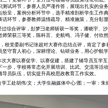
识测试环节，参赛人员严谨作答，展现出扎实的业
点纷呈，案例分析环节中，选手精准剖析学生工作
谈话环节，参赛教师温情疏导、精准施策，充分彰
经过综合评审，彭梦彐老师斩获一等奖，潘晓宇、沙
老师
荣
获三等奖，
陈科言、史航鸣、冯子健、付欣
，校党委副书记张超对大赛作总结点评，肯定了参
员坚守育人初心，深耕理论、钻研业务，用心护航
本次大赛以赛促学、以赛促建，搭建了辅导员互学互
下一步，学校将常态化开展培训、比武、交流等活
辅导员队伍，切实提升高校思政教育工作实效。
（学工处
胡伟
/文
；大学生融媒体中心
/图；一审：
朱