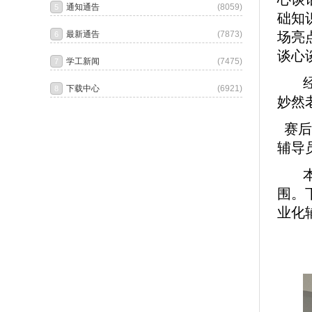
础知
场亮
谈心
妙然
赛后
辅导
围。
业化