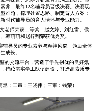
务素养，最终
12名辅导员晋级决赛。决赛现
典型难题，梳理处置思路、制定育人方案；
显新时代辅导员的育人情怀与专业能力。
文老师
荣
获二等奖，赵文婷、刘红雷、侯
然、韩萌萌和赵梓翔荣获优秀奖。
赛辅导员的专业素养与精神风貌，勉励全体
学生成长。
鉴的交流平台，营造了争先创优的良好氛
动，持续夯实学工队伍建设，打造高素质专
炳丞；二审：王晓伟；三审：钱荣
）