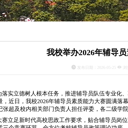
我校举办2026年辅导


发布日期：
2026-05-25
浏
为落实立德树人根本任务，推进辅导员队伍专业化、
量，近日，我校
2026年辅导员素质能力大赛圆满
记张超及校内相关部门负责人担任评委，各二级学
大赛立足新时代高校思政工作要求，贴合辅导员岗位
话三个竞赛环节，全方位考核辅导员政策理论功底