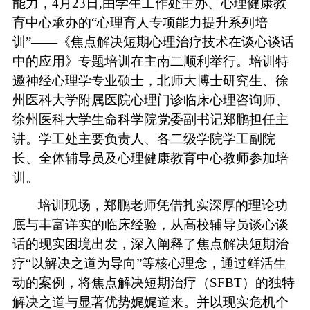
能力，
4月
23
日
,
由学生工作处主办、心理健康教
育中心承办的
“心理育人专项能力提升系列培
训”——《焦点解决短期心理治疗技术在谈心谈话
中的应用》专题培训在主南二顺利举行。培训特
邀神经心理学专业硕士，北师大博士研究生、徐
州医科大学附属医院心理门诊临床心理咨询师
、
徐州医科大学生命科学院党委副书记郑鹏
担任
主
讲。
学工处主要负责人、各二级学院学工副院
长、全体辅导员及心理健康教育中心教师参加培
训。
培训现场，
郑鹏老师
凭借扎实深厚的理论功
底与丰富详实的临床经验，从高校辅导员谈心谈
话的现实困境出发，深入阐释了焦点解决短期治
疗
“以解决之道为导向”等核心理念
，
通过鲜活生
动的案例，将焦点解决短期治疗（
SFBT）的独特
解决之道与显著优势娓娓道来。并以现实危机个