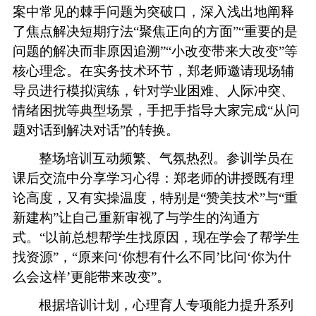
案中常见的棘手问题为突破口，深入浅出地阐释
了焦点解决短期疗法“聚焦正向的方面”“重要的是
问题的解决而非原因追溯”“小改变带来大改变”等
核心理念。在实务技术环节，郑
老师
邀请现场辅
导员进行模拟演练，针对学业困难、人际冲突、
情绪困扰等典型场景，手把手指导大家完成
“从问
题对话到解决对话”的转换。
整场培训互动频繁、气氛热烈。
参训学员
在
课后交流中分享学习心得
：
郑
老师
的讲授既有理
论高度，又有实操温度，特别是
“赞美技术”与“重
新建构
”让自己重新审视了与学生的沟通方
式。“以前总想帮学生找原因，现在学会了帮学生
找资源”
，
“原来问‘你想有什么不同’比问‘你为什
么会这样’更能带来改变”
。
根据培训
计划
，心理育人专项能力提升系列