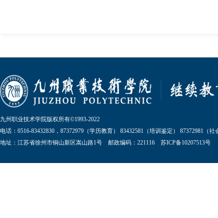
九州职业技术学院版权所有©1993-2022
电话：0516-83432830，87372979（学历教育） 83432581（培训鉴定） 87372981
地址：江苏省徐州市铜山新区嵩山路1号 邮政编码：221116 苏ICP备10207513号