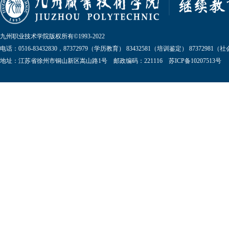
九州职业技术学院版权所有©1993-2022
电话：0516-83432830，87372979（学历教育） 83432581（培训鉴定） 87372981
地址：江苏省徐州市铜山新区嵩山路1号 邮政编码：221116 苏ICP备10207513号