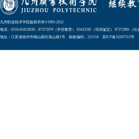
九州职业技术学院版权所有©1993-2022
电话：0516-83432830，87372979（学历教育） 83432581（培训鉴定） 87372981
地址：江苏省徐州市铜山新区嵩山路1号 邮政编码：221116 苏ICP备10207513号