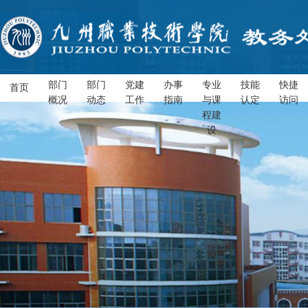
部门
部门
党建
办事
专业
技能
快捷
首页
概况
动态
工作
指南
与课
认定
访问
程建
设