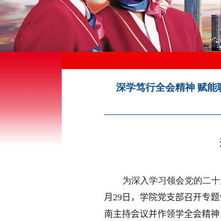
深学笃行全会精神 赋能
为深入学习领会党的二十
月
29
日，
学院党
支部
召开专题
南
主持会议并作领学
全会精神