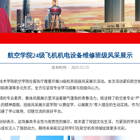
航空学院24级飞机机电设备维修班级风采展示
发布时间：
2025-12-15
技术学院航空学院在报告厅隆重开展
24
级机务班级风采展示活动。本次活动紧扣航空
舞蹈表演等多元形式，全方位呈现专业学习成果与班级向心力
。
的专业素养，集体风貌展示里洋溢着朝气蓬勃的青春活力，既诠释了航空类专业“严
的精神面貌。班级风采展示是学院“以赛促学、以展聚力”育人理念的生动实践，作为
搭建了学以致用、切磋交流的良好平台。
纷表示，这场兼具专业性与观赏性的展示，既丰富了校园文化生活，为紧张的学业
与成长注入了强劲动力，期待未来能见证同学们在航空机务领域绽放更多光彩。