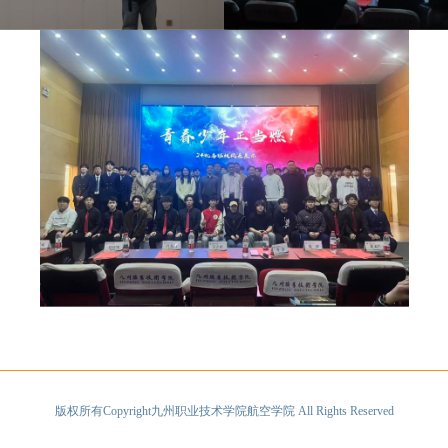
版权所有Copyright九州职业技术学院航空学院 All Rights Reserved