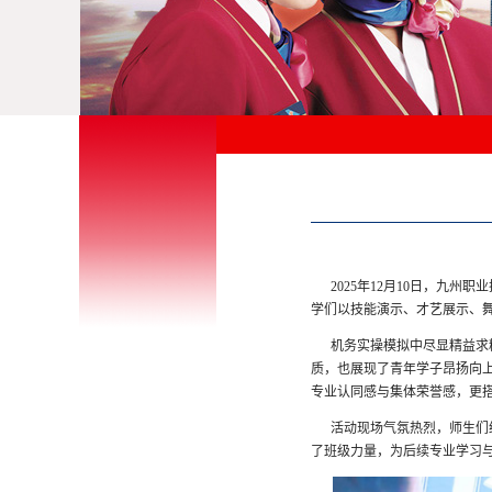
2025
年
12
月
10
日，九州职业
学们以技能演示、才艺展示、
机务实操模拟中尽显精益求精
质，也展现了青年学子昂扬向上
专业认同感与集体荣誉感，更
活动现场气氛热烈，师生们纷
了班级力量，为后续专业学习