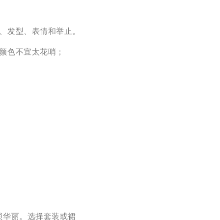
、发型、表情和举止。
颜色不宜太花哨；
琐华丽。选择套装或裙