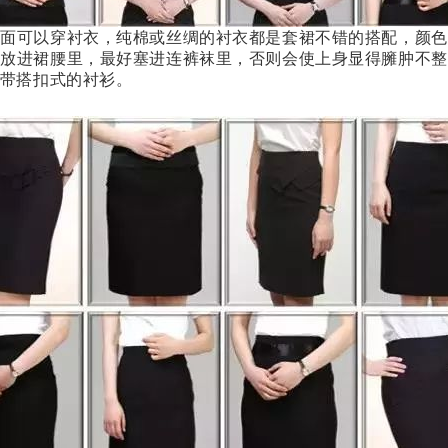
里面可以穿衬衣，纯棉或丝绸的衬衣都是套裙不错的搭配，颜色
应放进裙腰里，最好塞进连裤袜里，否则会使上身显得臃肿不整
带搭扣式的衬衫。