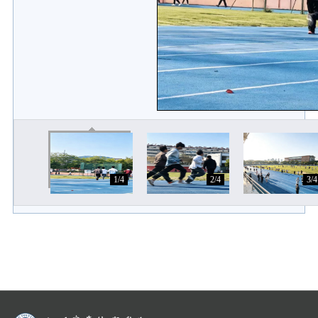
1/4
2/4
3/4