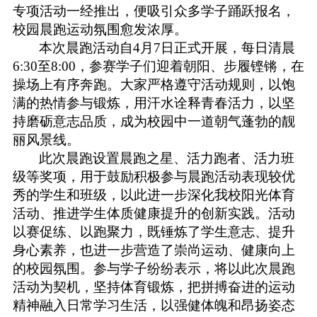
专项活动一经推出，便吸引众多学子踊跃报名，
校园晨跑运动氛围愈发浓厚。
本次晨跑活动自
4月7日正式开展，每日清晨
6:30至8:00，参赛学子们迎着朝阳、步履铿锵，在
操场上有序奔跑。大家严格遵守活动规则，以饱
满的热情参与锻炼，用汗水诠释青春活力，以坚
持磨砺意志品质，成为校园中一道朝气蓬勃的靓
丽风景线。
此次晨跑设置晨跑之星、活力跑者、活力班
级等奖项，用于鼓励积极参与晨跑活动表现较优
秀的学生和班级，以此进一步深化我校阳光体育
活动、推进学生体质健康提升的创新实践。活动
以赛促练、以跑聚力，既锤炼了学生意志、提升
身心素养，也进一步营造了崇尚运动、健康向上
的校园氛围。参与学子纷纷表示，将以此次晨跑
活动为契机，坚持体育锻炼，把拼搏奋进的运动
精神融入日常学习生活，以强健体魄和昂扬姿态