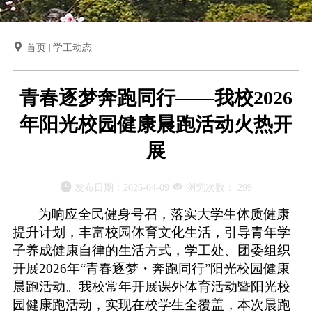

首页
学工动态
青春逐梦奔跑同行——我校2026
年阳光校园健康晨跑活动火热开
展


发布日期：
2026-04-09
浏览次数：
299
为响应全民健身号召，落实大学生体质健康
提升计划，丰富校园体育文化生活，引导青年学
子养成健康自律的生活方式，学工处、团委组织
开展
2026年“青春逐梦・奔跑同行”阳光校园健康
晨跑活动。我校常年开展课外体育活动暨阳光校
园健康跑活动，实现在校学生全覆盖，本次晨跑