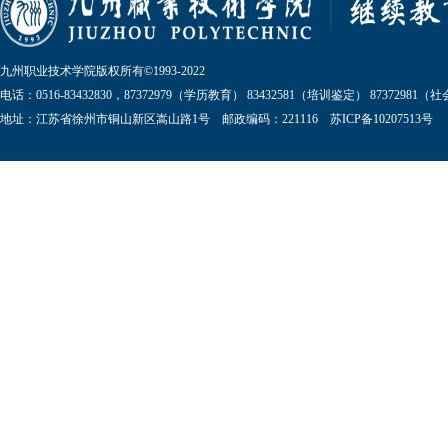
九州职业技术学院版权所有©1993-2022
电话：0516-83432830，87372979（学历教育） 83432581（培训鉴定） 87372981
地址：江苏省徐州市铜山新区嵩山路1号 邮政编码：221116 苏ICP备10207513号