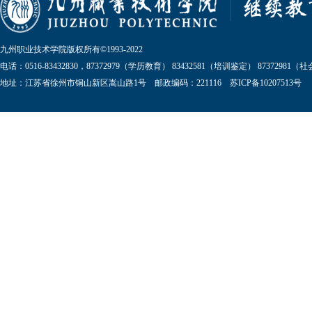
九州职业技术学院版权所有©1993-2022
电话：0516-83432830，87372979（学历教育） 83432581（培训鉴定） 87372981
地址：江苏省徐州市铜山新区嵩山路1号 邮政编码：221116 苏ICP备10207513号