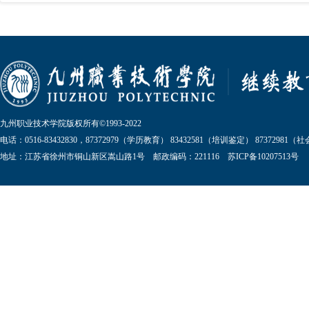
九州职业技术学院版权所有©1993-2022
电话：0516-83432830，87372979（学历教育） 83432581（培训鉴定） 87372981
地址：江苏省徐州市铜山新区嵩山路1号 邮政编码：221116 苏ICP备10207513号