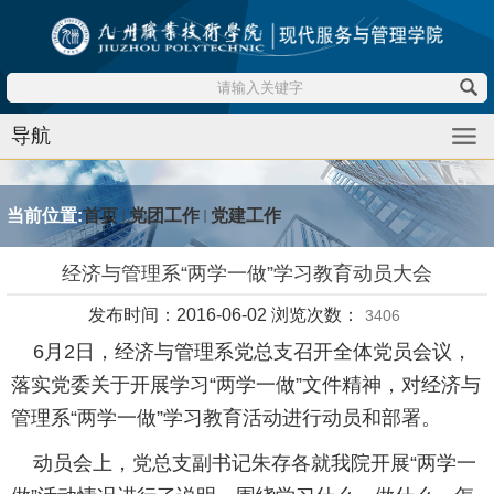
导航
当前位置:
首页
党团工作
党建工作
经济与管理系“两学一做”学习教育动员大会
发布时间：2016-06-02 浏览次数：
3406
6
月
2
日，
经济与管理系党总支召开全体党员会议
，
落实党委关于开展学习
“两学一做”
文件精神
，
对经济与
管理系
“两学一做”学习教育
活动
进行
动员和
部署。
动员
会上，
党总支副书记朱存各就我院开展“两学一