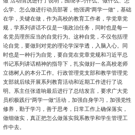
做”活动情况进行了说明，围绕学习什么、做什么、怎
么学、怎么做进行动员部署，他
强调
“两学一做”，基础
在学，关键在做
，
作为
高校的
教育工作者，学党章党
规，学系列讲话不仅是一项政治任务，同时也是每一
名党员理所应当的自觉行为。这种自觉，不仅包括理
论自觉，要做到对党的理论学深学透，入脑入心
。
同
时也是一种行为自觉，要自觉在党章党规和习近平总
书记系列讲话精神的指导下，扎实做好一名高校
老师
立德树人的
本分工作。行政管理党支部和教学管理党
支部就后续开展系列教育活动和近期工作进行了说
明。系主任张道响最后进行了总结发言，
要求广大党
员积极
践行“两学一做”
活动
，加强自身学习，加强党性
修养，勤于学习，善于思考，日常工作上确保落实，
做细做实，
真正把怎么做落实我系教学和学生管理工
作中去
。