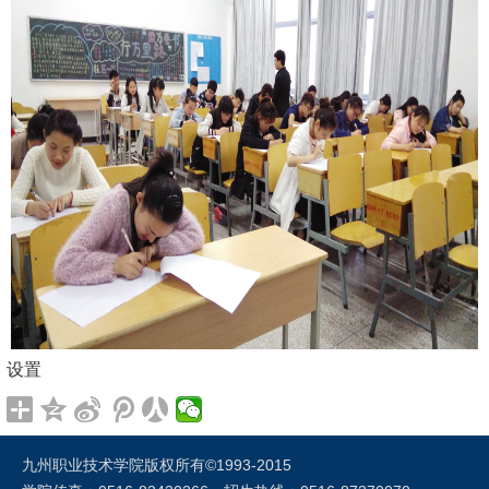
设置
九州职业技术学院版权所有©1993-2015