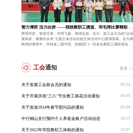
殷殷关怀寄厚望 暖心护航助凯旋 —— 校工会召开教职工子女中、高考慰问座谈会
智力博弈 活力比拼 ——我校教职工掼蛋、羽毛球比赛精彩收官
学校温情，为
牌局对弈，智谋尽显；羽球飞扬，激情绽放。近日，校工会主办的“运
工会在 913
展风采，健康向未来”主题文体活动在校文体活动中心圆满落幕。在为
党委副书记、校
两周的赛程中，学校各二级学院、职能部门一百余名教职工踊跃报名参
、副主席武
赛，以竞技之名享运动乐趣，用协作之力绘校园温情。掼蛋赛场好戏连
流，以暖心关
台，选手们两两搭档，时而凝神思索布局，时而默契出牌攻防，既有牌
担当。座谈会
局变幻的紧张博弈，更有搭档间的轻声切磋与战术配合。每一轮对决都
展现着教职工们冷静研判的...
工会
通知
更多 >
05-24
关于发展工会新会员的通知
03-05
关于开展庆祝“三八“节女教工插花活动通知
01-04
关于发放2024年春节慰问品的通知
10-23
中行铜山支行预约个人养老金账户活动信息
11-07
关于2022年学院教职工体检的通知