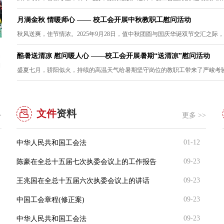
月满金秋 情暖师心 —— 校工会开展中秋教职工慰问活动
秋风送爽，佳节情浓。2025年9月28日，值中秋团圆与国庆华诞双节交汇之际，
月满金秋 情暖师心 —— 校工会开展中秋教职工慰问活动
酷暑送清凉 慰问暖人心 ——校工会开展暑期“送清凉”慰问活动
动
秋风送爽，佳节情浓。2025年9月28日，值中秋团圆与国庆华诞双节交汇
仲夏将至，
期
之际，为传递学校对全体教职工的深切关怀，校工会开展2025年中秋教
奋战在中高考
盛夏七月，骄阳似火，持续的高温天气给暑期坚守岗位的教职工带来了严峻考验。
职工慰问活动，为全校教职工送上精心准备的节日礼包，并致以诚挚问
会议室召开
候。校工会全体委员参与慰问活动。发放现场由校工会与志愿者团队引
长朱开永，
导领取，流程高效有序，氛围温馨融洽。一箱箱、一份份承载着学校深
艳，与本年
厚情谊的慰问品被陆续送到教职工手中。老师们脸上洋溢着喜悦的笑
怀为 “考爸
容，纷纷对学校的关怀和工会的...
上，朱开永代
文件
资料
>
更多 >>
01-12
中华人民共和国工会法
09-23
陈豪在全总十五届七次执委会议上的工作报告
09-23
王兆国在全总十五届六次执委会议上的讲话
09-23
中国工会章程(修正案)
09-23
中华人民共和国工会法