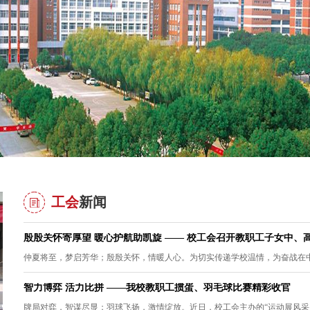
工会
新闻
殷殷关怀寄厚望 暖心护航助凯旋 —— 校工会召开教职工子女中、
仲夏将至，梦启芳华；殷殷关怀，情暖人心。为切实传递学校温情，为奋战在中高
智力博弈 活力比拼 ——我校教职工掼蛋、羽毛球比赛精彩收官
牌局对弈，智谋尽显；羽球飞扬，激情绽放。近日，校工会主办的“运动展风采，