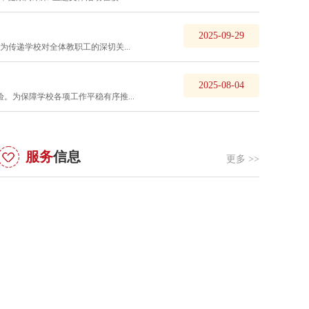
2025-09-29
为传递学校对全体教职工的深切关...
殷殷关怀寄厚望 暖心护航助凯旋 —— 校工会召开教职工子女中、高考慰问座谈会
梦启芳华；殷殷关怀，情暖人心。为切实传递学校温情，为
2025-08-04
一线的教职工子女加油鼓劲。6 月 1 日下午，校工会在 913
为保障学校各项工作平稳有序推...
 2026 年教职工子女中、高考慰问座谈会。校党委副书记、校
党委副书记、纪委书记张超，工会主席吕苏南、副主席武
度家中有考生的教职工代表齐聚一堂、倾心交流，以暖心关
考妈” 减压赋能，彰显工会 “娘家人” 的贴心与担当。座谈会
表学校...
服务
信息
更多 >>