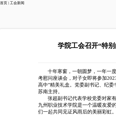
首页
工会新闻
学院工会召开“特
十年寒窗，一朝圆梦，一年一
考慰问座谈会，对子女即将参加
20
高中”精美礼盒
。
党委副书记
、
纪委
苏南
主持。
张超副书记代表学校党委
对家
九州
职业技术学院是一个温暖友爱
们一起共同见证风雨后的美丽彩虹