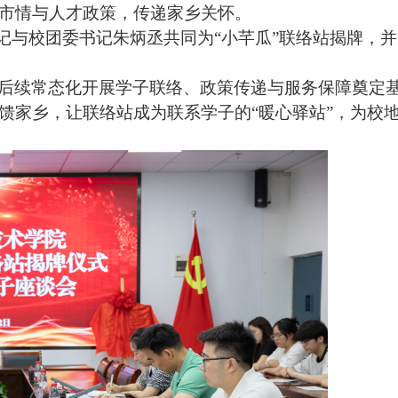
市情与人才政策，传递家乡关怀。
书记与校团委书记
朱炳丞
共同为
“小芊瓜”联络站揭牌，
后续常态化开展学子联络、政策传递与服务保障奠定
馈家乡，让联络站成为联系学子的
“暖心驿站”，为校