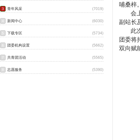
哺桑梓
会
副站长
此
团委将
双向赋