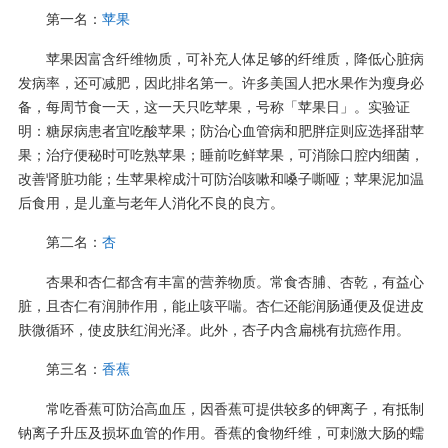
第一名：
苹果
苹果因富含纤维物质，可补充人体足够的纤维质，降低心脏病
发病率，还可减肥，因此排名第一。许多美国人把水果作为瘦身必
备，每周节食一天，这一天只吃苹果，号称「苹果日」。实验证
明：糖尿病患者宜吃酸苹果；防治心血管病和肥胖症则应选择甜苹
果；治疗便秘时可吃熟苹果；睡前吃鲜苹果，可消除口腔内细菌，
改善肾脏功能；生苹果榨成汁可防治咳嗽和嗓子嘶哑；苹果泥加温
后食用，是儿童与老年人消化不良的良方。
第二名：
杏
杏果和杏仁都含有丰富的营养物质。常食杏脯、杏乾，有益心
脏，且杏仁有润肺作用，能止咳平喘。杏仁还能润肠通便及促进皮
肤微循环，使皮肤红润光泽。此外，杏子内含扁桃有抗癌作用。
第三名：
香蕉
常吃香蕉可防治高血压，因香蕉可提供较多的钾离子，有抵制
钠离子升压及损坏血管的作用。香蕉的食物纤维，可刺激大肠的蠕