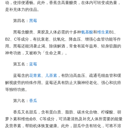
动，使排便通畅。此外，香蕉含高量醣类，在体内可转变成热量，
是补充体力的佳品。
第四名：
黑莓
黑莓含醣类、果胶及人体必需的十多种
和
B1、
氨基酸
维生素
B2、C等成分，有抗衰老、抗氧化、降血压、增强心血管功能等作
用。黑莓还能消暑止渴、除痰解酒，常食有延年益寿、轻身驻颜的
神奇功效，又被称为「生命之果」。
第五名：
蓝莓
蓝莓含的
、
，有防治高血压、疏通毛细血管和缓
花青素
儿茶素
解视疲劳的特殊作用。蓝莓还具有防止大脑神经老化、强心和抗癌
等独特功效。
第六名：
香瓜
香瓜又名甜瓜，含有蛋白质、脂肪、碳水化合物、柠檬酸、胡
萝卜素和维他命B、C等成分，可消暑清热及补充人体所需要的能量
及营养素，帮助机体恢复健康。此外，甜瓜中含有转化，可将不溶