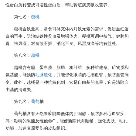
性蛋白质转变成可溶性蛋白质，帮助肾脏病患吸收营养。
第七名：
樱桃
樱桃含铁量高，常食可补充体内对铁元素的需求，促进血红蛋
白的再生，防治缺铁性贫血及增强体力。樱桃可调中益气，健脾和
胃、祛风湿，对食欲不振、消化不良、风湿身痛等均有益处。
第八名：
越橘
越橘含有醣、蛋白质、脂肪、粗纤维、多种维他命、矿物质和
氨基酸，能预防
，并能强化眼睛的毛细血管，预防血管病
动脉硬化
变。此外，越橘是一种抗氧化剂，它是自由基的克星，它是清除自
由基的清道夫。
第九名：
柚
葡萄
葡萄柚含有天然果胶能降低体内胆固醇，预防多种心血管疾
病；独特的果酸及维他命C，能使新陈代谢顺畅，强化皮肤、毛孔
功能，加速复原受伤的皮肤组织。