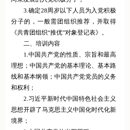
3.确定28周岁以下人员为入党积极
分子的，一般需团组织推荐，并取得
《共青团组织“推优”对象登记表》。
二、培训内容
1.中国共产党的性质、宗旨和最高
理想；中国共产党的基本理论、基本路
线和基本纲领；中国共产党党员的义务
和权利；
2.习近平新时代中国特色社会主义
思想开辟了马克思主义中国化时代化新
境界；