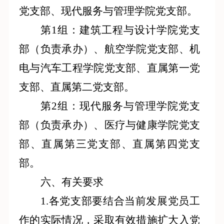
党支部、现代服务与管理学院党支部。
第
1组：建筑工程与设计学院党支
部（负责承办）、航空学院党支部、机
电与汽车工程学院党支部、直属第一党
支部、直属第二党支部。
第
2组：现代服务与管理学院党支
部（负责承办）、医疗与健康学院党支
部、直属第三党支部、直属第四党支
部。
六、有关要求
1.各党支部要结合当前发展党员工
作的实际情况，采取有效措施扩大入党