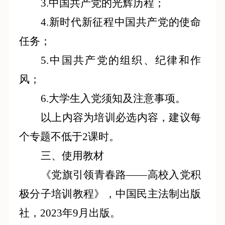
3.中国共产党的光辉历程；
4.新时代新征程中国共产党的使命
任务；
5.中国共产党的组织、纪律和作
风；
6.大学生入党须知及注意事项。
以上内容为培训必选内容，建议每
个专题不低于
2课时。
三、使用教材
《党旗引领青春路
——高校入党积
极分子培训教程》，中国民主法制出版
社，2023年9月出版。