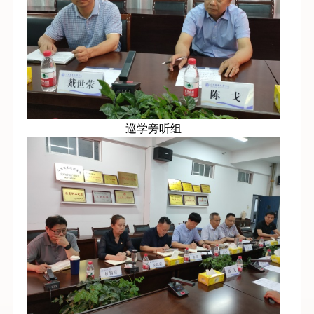
巡学旁听组