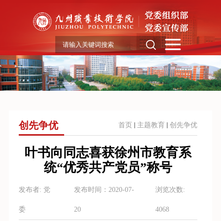
创先争优
首页
主题教育
创先争优
叶书向同志喜获徐州市教育系
统“优秀共产党员”称号
发布者:
党
发布时间：
2020-07-
浏览次数:
委
20
4068