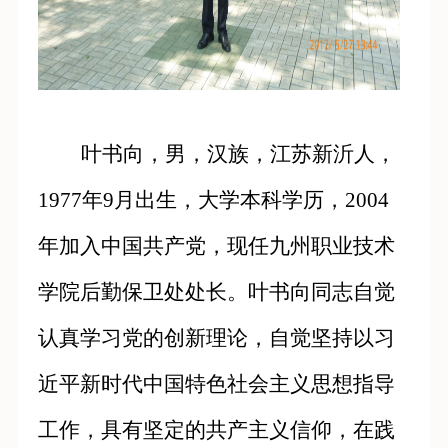
叶书向，男，汉族，江苏新沂人，
1977年9月出生，大学本科学历，2004
年加入中国共产党，现任九州职业技术
学院后勤保卫处处长。叶书向同志自觉
认真学习党的创新理论，自觉坚持以习
近平新时代中国特色社会主义思想指导
工作，具有坚定的共产主义信仰，在践