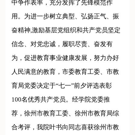
中
争
作表率，
充分发挥
了
先锋模范作
用
。
为进一步树立典型、弘扬正气、振
奋精神
,激励基层党组织和共产党员坚定
信念、对党忠诚
，
履职尽责、奋发有
为
，
促进教育事业健康发展
，
努力办好
人民满意的教育
，
市委教育工委、市教
育局党委决定
于
“七一”前夕评选表彰
100名优秀共产党员。
经学院党委推
荐，徐州市教育工委、徐州市教育局综
合考评，我院叶书向同志喜获徐州市教