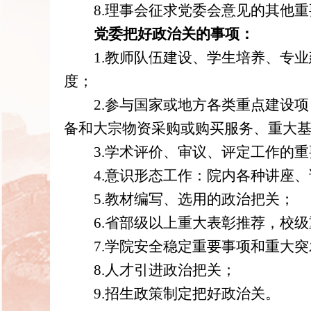
8
.理事会征求党委会意见的其他重
党委把好政治关的事项：
1.教师队伍建设、学生培养、专
度；
2
.参与国家或地方各类重点建设
备和大宗物资采购或购买服务、重大
3
.学术评价、审议、评定工作的
4
.意识形态工作：院内各种讲座
5.教材编写、选用的政治把关；
6.
省部级以上重大表彰推荐，校级
7
.学院安全稳定重要事项和重大突
8
.人才
引进
政治把关
；
9.招生政策制定把好政治关。